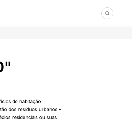
0"
ícios de habitação
stão dos resíduos urbanos –
édios residenciais ou suas